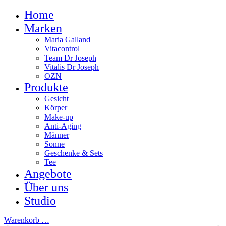
Home
Marken
Maria Galland
Vitacontrol
Team Dr Joseph
Vitalis Dr Joseph
OZN
Produkte
Gesicht
Körper
Make-up
Anti-Aging
Männer
Sonne
Geschenke & Sets
Tee
Angebote
Über uns
Studio
Warenkorb
…