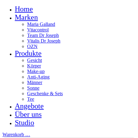
Home
Marken
Maria Galland
Vitacontrol
Team Dr Joseph
Vitalis Dr Joseph
OZN
Produkte
Gesicht
Körper
Make-up
Anti-Aging
Männer
Sonne
Geschenke & Sets
Tee
Angebote
Über uns
Studio
Warenkorb
…