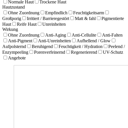
Normale Haut
Trockene Haut
Hautzustand
Ohne Zuordnung
Empfindlich
Feuchtigkeitsarm
Großporig
Irritiert / Barrieregestört
Matt & fahl
Pigmentierte
Haut
Reife Haut
Unreinheiten
Wirkung
Ohne Zuordnung
Anti-Aging
Anti-Cellulite
Anti-Falten
Anti-Pigment
Anti-Unreinheiten
Aufhellend / Glow
Aufpolsternd
Beruhigend
Feuchtigkeit / Hydration
Peelend /
Enzympeeling
Porenverfeinernd
Regenerierend
UV-Schutz
Angebote