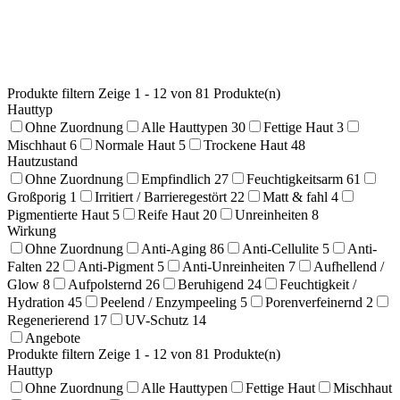
Produkte filtern
Zeige 1 - 12 von 81 Produkte(n)
Hauttyp
Ohne Zuordnung
Alle Hauttypen
30
Fettige Haut
3
Mischhaut
6
Normale Haut
5
Trockene Haut
48
Hautzustand
Ohne Zuordnung
Empfindlich
27
Feuchtigkeitsarm
61
Großporig
1
Irritiert / Barrieregestört
22
Matt & fahl
4
Pigmentierte Haut
5
Reife Haut
20
Unreinheiten
8
Wirkung
Ohne Zuordnung
Anti-Aging
86
Anti-Cellulite
5
Anti-
Falten
22
Anti-Pigment
5
Anti-Unreinheiten
7
Aufhellend /
Glow
8
Aufpolsternd
26
Beruhigend
24
Feuchtigkeit /
Hydration
45
Peelend / Enzympeeling
5
Porenverfeinernd
2
Regenerierend
17
UV-Schutz
14
Angebote
Produkte filtern
Zeige 1 - 12 von 81 Produkte(n)
Hauttyp
Ohne Zuordnung
Alle Hauttypen
Fettige Haut
Mischhaut