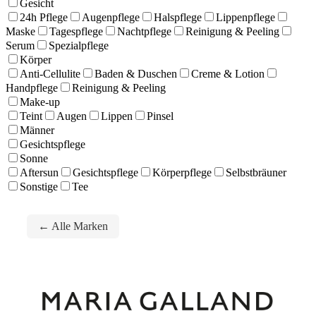
Gesicht
24h Pflege
Augenpflege
Halspflege
Lippenpflege
Maske
Tagespflege
Nachtpflege
Reinigung & Peeling
Serum
Spezialpflege
Körper
Anti-Cellulite
Baden & Duschen
Creme & Lotion
Handpflege
Reinigung & Peeling
Make-up
Teint
Augen
Lippen
Pinsel
Männer
Gesichtspflege
Sonne
Aftersun
Gesichtspflege
Körperpflege
Selbstbräuner
Sonstige
Tee
← Alle Marken