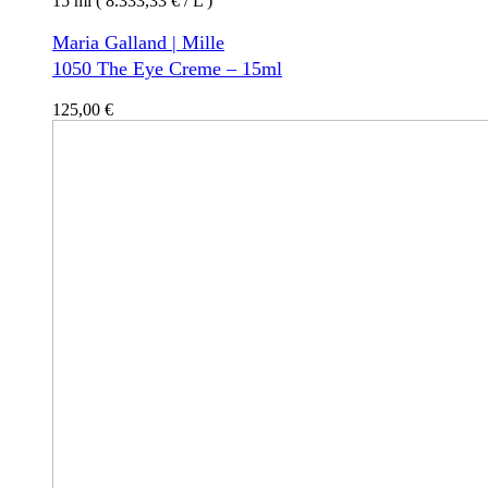
15 ml ( 8.333,33 € / L )
Maria Galland | Mille
1050 The Eye Creme – 15ml
125,00
€