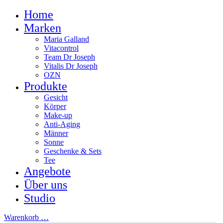
Home
Marken
Maria Galland
Vitacontrol
Team Dr Joseph
Vitalis Dr Joseph
OZN
Produkte
Gesicht
Körper
Make-up
Anti-Aging
Männer
Sonne
Geschenke & Sets
Tee
Angebote
Über uns
Studio
Warenkorb
…