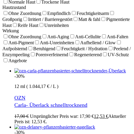
Normale Haut
Trockene Haut
Hautzustand
Ohne Zuordnung
Empfindlich
Feuchtigkeitsarm
Großporig
Irritiert / Barrieregestört
Matt & fahl
Pigmentierte
Haut
Reife Haut
Unreinheiten
Wirkung
Ohne Zuordnung
Anti-Aging
Anti-Cellulite
Anti-Falten
Anti-Pigment
Anti-Unreinheiten
Aufhellend / Glow
Aufpolsternd
Beruhigend
Feuchtigkeit / Hydration
Peelend /
Enzympeeling
Porenverfeinernd
Regenerierend
UV-Schutz
Angebote
-30%
12 ml ( 1.044,17 € / L )
OZN
Carla- Überlack schnelltrocknend
17,90
€
Ursprünglicher Preis war: 17,90 €
12,53
€
Aktueller
Preis ist: 12,53 €.
-30%