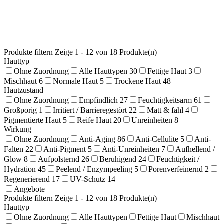
Produkte filtern
Zeige 1 - 12 von 18 Produkte(n)
Hauttyp
Ohne Zuordnung
Alle Hauttypen
30
Fettige Haut
3
Mischhaut
6
Normale Haut
5
Trockene Haut
48
Hautzustand
Ohne Zuordnung
Empfindlich
27
Feuchtigkeitsarm
61
Großporig
1
Irritiert / Barrieregestört
22
Matt & fahl
4
Pigmentierte Haut
5
Reife Haut
20
Unreinheiten
8
Wirkung
Ohne Zuordnung
Anti-Aging
86
Anti-Cellulite
5
Anti-
Falten
22
Anti-Pigment
5
Anti-Unreinheiten
7
Aufhellend /
Glow
8
Aufpolsternd
26
Beruhigend
24
Feuchtigkeit /
Hydration
45
Peelend / Enzympeeling
5
Porenverfeinernd
2
Regenerierend
17
UV-Schutz
14
Angebote
Produkte filtern
Zeige 1 - 12 von 18 Produkte(n)
Hauttyp
Ohne Zuordnung
Alle Hauttypen
Fettige Haut
Mischhaut