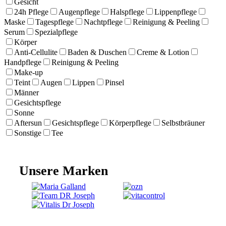
Gesicht
24h Pflege
Augenpflege
Halspflege
Lippenpflege
Maske
Tagespflege
Nachtpflege
Reinigung & Peeling
Serum
Spezialpflege
Körper
Anti-Cellulite
Baden & Duschen
Creme & Lotion
Handpflege
Reinigung & Peeling
Make-up
Teint
Augen
Lippen
Pinsel
Männer
Gesichtspflege
Sonne
Aftersun
Gesichtspflege
Körperpflege
Selbstbräuner
Sonstige
Tee
Unsere Marken