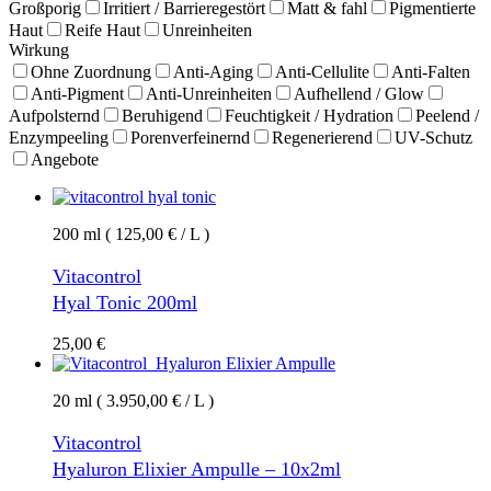
Großporig
Irritiert / Barrieregestört
Matt & fahl
Pigmentierte
Haut
Reife Haut
Unreinheiten
Wirkung
Ohne Zuordnung
Anti-Aging
Anti-Cellulite
Anti-Falten
Anti-Pigment
Anti-Unreinheiten
Aufhellend / Glow
Aufpolsternd
Beruhigend
Feuchtigkeit / Hydration
Peelend /
Enzympeeling
Porenverfeinernd
Regenerierend
UV-Schutz
Angebote
200 ml ( 125,00 € / L )
Vitacontrol
Hyal Tonic 200ml
25,00
€
20 ml ( 3.950,00 € / L )
Vitacontrol
Hyaluron Elixier Ampulle – 10x2ml