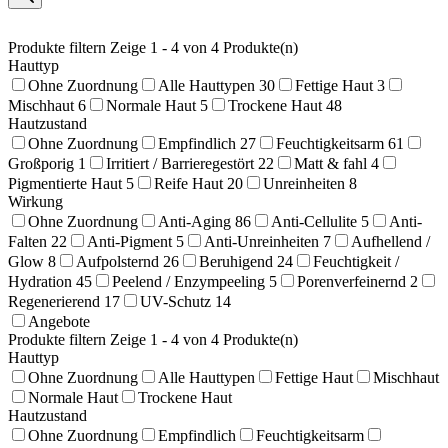
Produkte filtern
Zeige 1 - 4 von 4 Produkte(n)
Hauttyp
Ohne Zuordnung
Alle Hauttypen
30
Fettige Haut
3
Mischhaut
6
Normale Haut
5
Trockene Haut
48
Hautzustand
Ohne Zuordnung
Empfindlich
27
Feuchtigkeitsarm
61
Großporig
1
Irritiert / Barrieregestört
22
Matt & fahl
4
Pigmentierte Haut
5
Reife Haut
20
Unreinheiten
8
Wirkung
Ohne Zuordnung
Anti-Aging
86
Anti-Cellulite
5
Anti-
Falten
22
Anti-Pigment
5
Anti-Unreinheiten
7
Aufhellend /
Glow
8
Aufpolsternd
26
Beruhigend
24
Feuchtigkeit /
Hydration
45
Peelend / Enzympeeling
5
Porenverfeinernd
2
Regenerierend
17
UV-Schutz
14
Angebote
Produkte filtern
Zeige 1 - 4 von 4 Produkte(n)
Hauttyp
Ohne Zuordnung
Alle Hauttypen
Fettige Haut
Mischhaut
Normale Haut
Trockene Haut
Hautzustand
Ohne Zuordnung
Empfindlich
Feuchtigkeitsarm