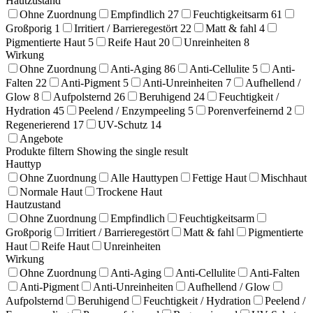
Hautzustand
Ohne Zuordnung
Empfindlich
27
Feuchtigkeitsarm
61
Großporig
1
Irritiert / Barrieregestört
22
Matt & fahl
4
Pigmentierte Haut
5
Reife Haut
20
Unreinheiten
8
Wirkung
Ohne Zuordnung
Anti-Aging
86
Anti-Cellulite
5
Anti-
Falten
22
Anti-Pigment
5
Anti-Unreinheiten
7
Aufhellend /
Glow
8
Aufpolsternd
26
Beruhigend
24
Feuchtigkeit /
Hydration
45
Peelend / Enzympeeling
5
Porenverfeinernd
2
Regenerierend
17
UV-Schutz
14
Angebote
Produkte filtern
Showing the single result
Hauttyp
Ohne Zuordnung
Alle Hauttypen
Fettige Haut
Mischhaut
Normale Haut
Trockene Haut
Hautzustand
Ohne Zuordnung
Empfindlich
Feuchtigkeitsarm
Großporig
Irritiert / Barrieregestört
Matt & fahl
Pigmentierte
Haut
Reife Haut
Unreinheiten
Wirkung
Ohne Zuordnung
Anti-Aging
Anti-Cellulite
Anti-Falten
Anti-Pigment
Anti-Unreinheiten
Aufhellend / Glow
Aufpolsternd
Beruhigend
Feuchtigkeit / Hydration
Peelend /