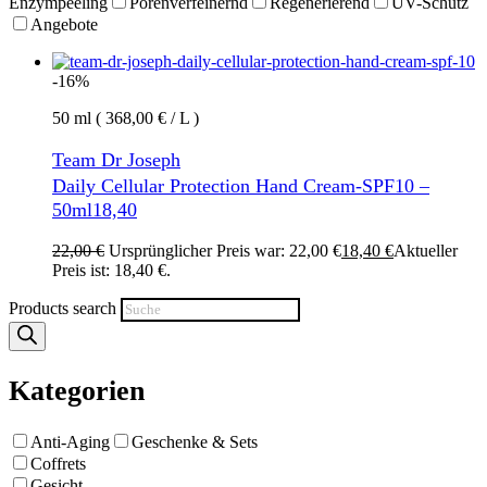
Enzympeeling
Porenverfeinernd
Regenerierend
UV-Schutz
Angebote
-16%
50 ml ( 368,00 € / L )
Team Dr Joseph
Daily Cellular Protection Hand Cream-SPF10 –
50ml18,40
22,00
€
Ursprünglicher Preis war: 22,00 €
18,40
€
Aktueller
Preis ist: 18,40 €.
Products search
Kategorien
Anti-Aging
Geschenke & Sets
Coffrets
Gesicht