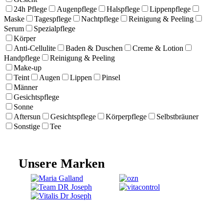
24h Pflege
Augenpflege
Halspflege
Lippenpflege
Maske
Tagespflege
Nachtpflege
Reinigung & Peeling
Serum
Spezialpflege
Körper
Anti-Cellulite
Baden & Duschen
Creme & Lotion
Handpflege
Reinigung & Peeling
Make-up
Teint
Augen
Lippen
Pinsel
Männer
Gesichtspflege
Sonne
Aftersun
Gesichtspflege
Körperpflege
Selbstbräuner
Sonstige
Tee
Unsere Marken