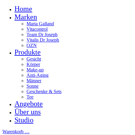
Home
Marken
Maria Galland
Vitacontrol
Team Dr Joseph
Vitalis Dr Joseph
OZN
Produkte
Gesicht
Körper
Make-up
Anti-Aging
Männer
Sonne
Geschenke & Sets
Tee
Angebote
Über uns
Studio
Warenkorb
…