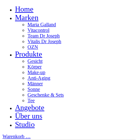
Home
Marken
Maria Galland
Vitacontrol
Team Dr Joseph
Vitalis Dr Joseph
OZN
Produkte
Gesicht
Körper
Make-up
Anti-Aging
Männer
Sonne
Geschenke & Sets
Tee
Angebote
Über uns
Studio
Warenkorb
…