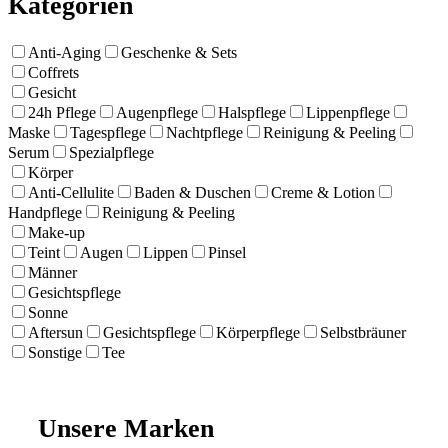
Kategorien
Anti-Aging
Geschenke & Sets
Coffrets
Gesicht
24h Pflege
Augenpflege
Halspflege
Lippenpflege
Maske
Tagespflege
Nachtpflege
Reinigung & Peeling
Serum
Spezialpflege
Körper
Anti-Cellulite
Baden & Duschen
Creme & Lotion
Handpflege
Reinigung & Peeling
Make-up
Teint
Augen
Lippen
Pinsel
Männer
Gesichtspflege
Sonne
Aftersun
Gesichtspflege
Körperpflege
Selbstbräuner
Sonstige
Tee
Unsere Marken