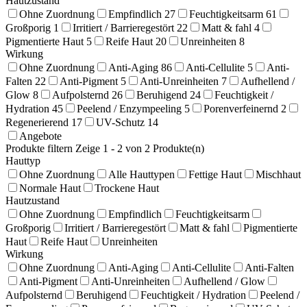
Hautzustand
Ohne Zuordnung
Empfindlich
27
Feuchtigkeitsarm
61
Großporig
1
Irritiert / Barrieregestört
22
Matt & fahl
4
Pigmentierte Haut
5
Reife Haut
20
Unreinheiten
8
Wirkung
Ohne Zuordnung
Anti-Aging
86
Anti-Cellulite
5
Anti-
Falten
22
Anti-Pigment
5
Anti-Unreinheiten
7
Aufhellend /
Glow
8
Aufpolsternd
26
Beruhigend
24
Feuchtigkeit /
Hydration
45
Peelend / Enzympeeling
5
Porenverfeinernd
2
Regenerierend
17
UV-Schutz
14
Angebote
Produkte filtern
Zeige 1 - 2 von 2 Produkte(n)
Hauttyp
Ohne Zuordnung
Alle Hauttypen
Fettige Haut
Mischhaut
Normale Haut
Trockene Haut
Hautzustand
Ohne Zuordnung
Empfindlich
Feuchtigkeitsarm
Großporig
Irritiert / Barrieregestört
Matt & fahl
Pigmentierte
Haut
Reife Haut
Unreinheiten
Wirkung
Ohne Zuordnung
Anti-Aging
Anti-Cellulite
Anti-Falten
Anti-Pigment
Anti-Unreinheiten
Aufhellend / Glow
Aufpolsternd
Beruhigend
Feuchtigkeit / Hydration
Peelend /