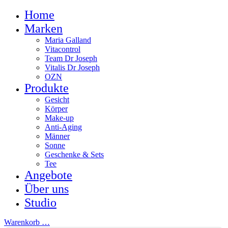
Home
Marken
Maria Galland
Vitacontrol
Team Dr Joseph
Vitalis Dr Joseph
OZN
Produkte
Gesicht
Körper
Make-up
Anti-Aging
Männer
Sonne
Geschenke & Sets
Tee
Angebote
Über uns
Studio
Warenkorb
…