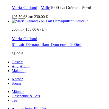
Maria Galland
|
Mille
1000 La Crème – 50ml
195,50
€
Statt:
230,00
€
200 ml ( 155,00 € / L )
Maria Galland
61 Lait Démaquillant Douceur – 200ml
31,00
€
Gesicht
Anti-Aging
Make-up
Körper
Sonne
Männer
Geschenke & Sets
Tee
Authorisierter Händler