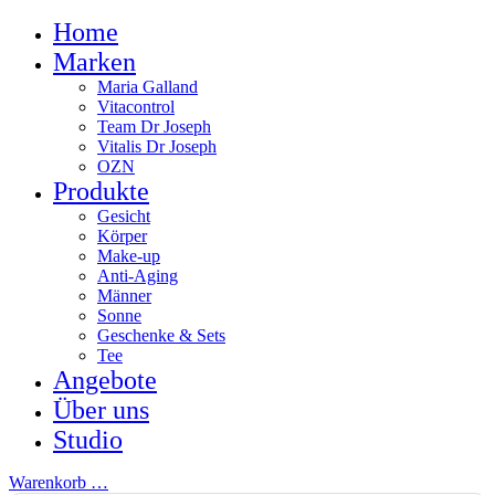
Home
Marken
Maria Galland
Vitacontrol
Team Dr Joseph
Vitalis Dr Joseph
OZN
Produkte
Gesicht
Körper
Make-up
Anti-Aging
Männer
Sonne
Geschenke & Sets
Tee
Angebote
Über uns
Studio
Warenkorb
…