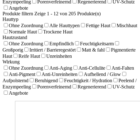
Enzympeeling
Porenverfeinernd
Regenerierend
UV-Schutz
Angebote
Produkte filtern
Zeige 1 - 12 von 205 Produkte(n)
Hauttyp
Ohne Zuordnung
Alle Hauttypen
Fettige Haut
Mischhaut
Normale Haut
Trockene Haut
Hautzustand
Ohne Zuordnung
Empfindlich
Feuchtigkeitsarm
Großporig
Irritiert / Barrieregestört
Matt & fahl
Pigmentierte
Haut
Reife Haut
Unreinheiten
Wirkung
Ohne Zuordnung
Anti-Aging
Anti-Cellulite
Anti-Falten
Anti-Pigment
Anti-Unreinheiten
Aufhellend / Glow
Aufpolsternd
Beruhigend
Feuchtigkeit / Hydration
Peelend /
Enzympeeling
Porenverfeinernd
Regenerierend
UV-Schutz
Angebote