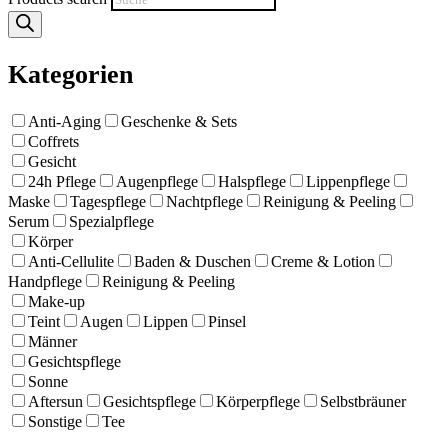
Kategorien
Anti-Aging
Geschenke & Sets
Coffrets
Gesicht
24h Pflege
Augenpflege
Halspflege
Lippenpflege
Maske
Tagespflege
Nachtpflege
Reinigung & Peeling
Serum
Spezialpflege
Körper
Anti-Cellulite
Baden & Duschen
Creme & Lotion
Handpflege
Reinigung & Peeling
Make-up
Teint
Augen
Lippen
Pinsel
Männer
Gesichtspflege
Sonne
Aftersun
Gesichtspflege
Körperpflege
Selbstbräuner
Sonstige
Tee