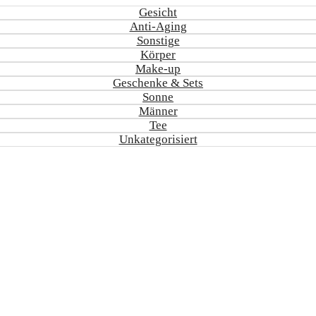
Gesicht
Anti-Aging
Sonstige
Körper
Make-up
Geschenke & Sets
Sonne
Männer
Tee
Unkategorisiert