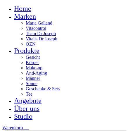
Home
Marken
Maria Galland
Vitacontrol
Team Dr Joseph
Vitalis Dr Joseph
OZN
Produkte
Gesicht
Körper
Make-up
Anti-Aging
Männer
Sonne
Geschenke & Sets
Tee
Angebote
Über uns
Studio
Warenkorb
…