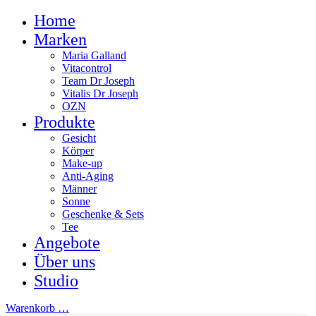
Home
Marken
Maria Galland
Vitacontrol
Team Dr Joseph
Vitalis Dr Joseph
OZN
Produkte
Gesicht
Körper
Make-up
Anti-Aging
Männer
Sonne
Geschenke & Sets
Tee
Angebote
Über uns
Studio
Warenkorb
…