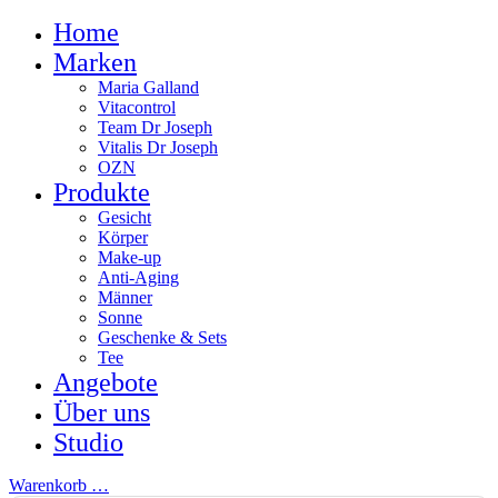
Home
Marken
Maria Galland
Vitacontrol
Team Dr Joseph
Vitalis Dr Joseph
OZN
Produkte
Gesicht
Körper
Make-up
Anti-Aging
Männer
Sonne
Geschenke & Sets
Tee
Angebote
Über uns
Studio
Warenkorb
…