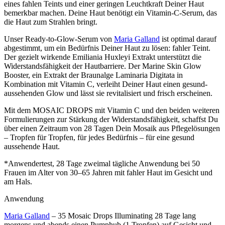
eines fahlen Teints und einer geringen Leuchtkraft Deiner Haut
bemerkbar machen. Deine Haut benötigt ein Vitamin-C-Serum, das
die Haut zum Strahlen bringt.
Unser Ready-to-Glow-Serum von
Maria Galland
ist optimal darauf
abgestimmt, um ein Bedürfnis Deiner Haut zu lösen: fahler Teint.
Der gezielt wirkende Emiliania Huxleyi Extrakt unterstützt die
Widerstandsfähigkeit der Hautbarriere. Der Marine Skin Glow
Booster, ein Extrakt der Braunalge Laminaria Digitata in
Kombination mit Vitamin C, verleiht Deiner Haut einen gesund-
aussehenden Glow und lässt sie revitalisiert und frisch erscheinen.
Mit dem MOSAIC DROPS mit Vitamin C und den beiden weiteren
Formulierungen zur Stärkung der Widerstandsfähigkeit, schaffst Du
über einen Zeitraum von 28 Tagen Dein Mosaik aus Pflegelösungen
– Tropfen für Tropfen, für jedes Bedürfnis – für eine gesund
aussehende Haut.
*Anwendertest, 28 Tage zweimal tägliche Anwendung bei 50
Frauen im Alter von 30–65 Jahren mit fahler Haut im Gesicht und
am Hals.
Anwendung
Maria Galland
– 35 Mosaic Drops Illuminating 28 Tage lang
morgens und abends einen Pumphub (1 Tropfen) auf Gesicht und