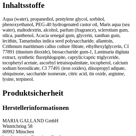
Inhaltsstoffe
Aqua (water), propanediol, pentylene glycol, sorbitol,
phenoxyethanol, PEG-40 hydrogenated castor oil, Maris aqua (sea
water), maltodextrin, alcohol, parfum (fragrance), sclerotium gum,
silica, panthenol, Acacia senegal gum, glycerin, xanthan gum,
lecithin, Tamarindus indica seed polysaccharide, allantoin,
Crithmum maritimum callus culture filtrate, ethylhexylglycerin, CI
77891 (titanium dioxide), biosaccharide gum-1, Laminaria digitata
extract, synthetic fluorphlogopite, caprylic/capric triglyceride,
tocopheryl acetate, ascorbyl tetraisopalmitate, tocopherol, calcium
sodium borosilicate, CI 77491 (iron oxides), diisopropyl adipate,
ubiquinone, saccharide isomerate, citric acid, tin oxide, arginine,
lysine, terpineol.
Produktsicherheit
Herstellerinformationen
MARIA GALLAND GmbH
Wintrichring 58
80992 München