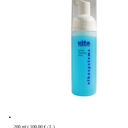
200 ml ( 100,00 € / L )