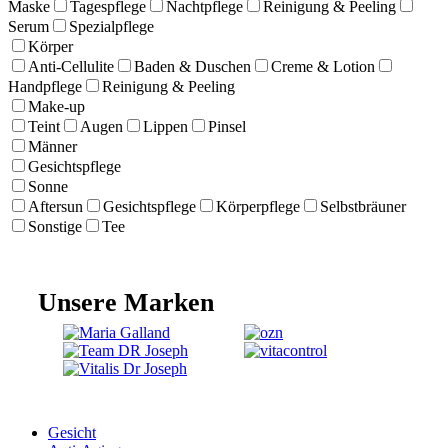
Maske
Tagespflege
Nachtpflege
Reinigung & Peeling
Serum
Spezialpflege
Körper
Anti-Cellulite
Baden & Duschen
Creme & Lotion
Handpflege
Reinigung & Peeling
Make-up
Teint
Augen
Lippen
Pinsel
Männer
Gesichtspflege
Sonne
Aftersun
Gesichtspflege
Körperpflege
Selbstbräuner
Sonstige
Tee
Unsere Marken
Gesicht