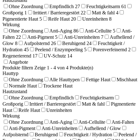
Hautzustand
Ohne Zuordnung
Empfindlich
27
Feuchtigkeitsarm
61
Großporig
1
Irritiert / Barrieregestört
22
Matt & fahl
4
Pigmentierte Haut
5
Reife Haut
20
Unreinheiten
8
Wirkung
Ohne Zuordnung
Anti-Aging
86
Anti-Cellulite
5
Anti-
Falten
22
Anti-Pigment
5
Anti-Unreinheiten
7
Aufhellend /
Glow
8
Aufpolsternd
26
Beruhigend
24
Feuchtigkeit /
Hydration
45
Peelend / Enzympeeling
5
Porenverfeinernd
2
Regenerierend
17
UV-Schutz
14
Angebote
Produkte filtern
Zeige 1 - 4 von 4 Produkte(n)
Hauttyp
Ohne Zuordnung
Alle Hauttypen
Fettige Haut
Mischhaut
Normale Haut
Trockene Haut
Hautzustand
Ohne Zuordnung
Empfindlich
Feuchtigkeitsarm
Großporig
Irritiert / Barrieregestört
Matt & fahl
Pigmentierte
Haut
Reife Haut
Unreinheiten
Wirkung
Ohne Zuordnung
Anti-Aging
Anti-Cellulite
Anti-Falten
Anti-Pigment
Anti-Unreinheiten
Aufhellend / Glow
Aufpolsternd
Beruhigend
Feuchtigkeit / Hydration
Peelend /