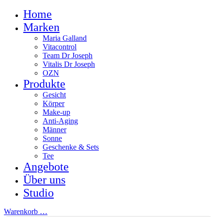
Home
Marken
Maria Galland
Vitacontrol
Team Dr Joseph
Vitalis Dr Joseph
OZN
Produkte
Gesicht
Körper
Make-up
Anti-Aging
Männer
Sonne
Geschenke & Sets
Tee
Angebote
Über uns
Studio
Warenkorb
…