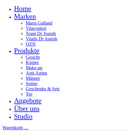
Home
Marken
Maria Galland
Vitacontrol
Team Dr Joseph
Vitalis Dr Joseph
OZN
Produkte
Gesicht
Körper
Make-up
Anti-Aging
Männer
Sonne
Geschenke & Sets
Tee
Angebote
Über uns
Studio
Warenkorb
…