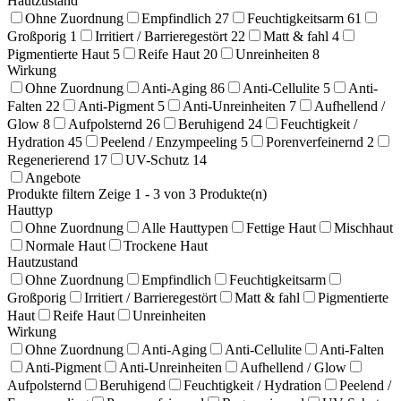
Hautzustand
Ohne Zuordnung
Empfindlich
27
Feuchtigkeitsarm
61
Großporig
1
Irritiert / Barrieregestört
22
Matt & fahl
4
Pigmentierte Haut
5
Reife Haut
20
Unreinheiten
8
Wirkung
Ohne Zuordnung
Anti-Aging
86
Anti-Cellulite
5
Anti-
Falten
22
Anti-Pigment
5
Anti-Unreinheiten
7
Aufhellend /
Glow
8
Aufpolsternd
26
Beruhigend
24
Feuchtigkeit /
Hydration
45
Peelend / Enzympeeling
5
Porenverfeinernd
2
Regenerierend
17
UV-Schutz
14
Angebote
Produkte filtern
Zeige 1 - 3 von 3 Produkte(n)
Hauttyp
Ohne Zuordnung
Alle Hauttypen
Fettige Haut
Mischhaut
Normale Haut
Trockene Haut
Hautzustand
Ohne Zuordnung
Empfindlich
Feuchtigkeitsarm
Großporig
Irritiert / Barrieregestört
Matt & fahl
Pigmentierte
Haut
Reife Haut
Unreinheiten
Wirkung
Ohne Zuordnung
Anti-Aging
Anti-Cellulite
Anti-Falten
Anti-Pigment
Anti-Unreinheiten
Aufhellend / Glow
Aufpolsternd
Beruhigend
Feuchtigkeit / Hydration
Peelend /