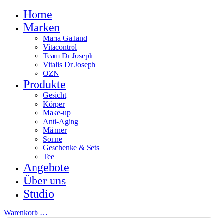
Home
Marken
Maria Galland
Vitacontrol
Team Dr Joseph
Vitalis Dr Joseph
OZN
Produkte
Gesicht
Körper
Make-up
Anti-Aging
Männer
Sonne
Geschenke & Sets
Tee
Angebote
Über uns
Studio
Warenkorb
…