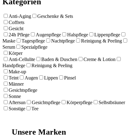
Kategorien
Anti-Aging
Geschenke & Sets
Coffrets
Gesicht
24h Pflege
Augenpflege
Halspflege
Lippenpflege
Maske
Tagespflege
Nachtpflege
Reinigung & Peeling
Serum
Spezialpflege
Körper
Anti-Cellulite
Baden & Duschen
Creme & Lotion
Handpflege
Reinigung & Peeling
Make-up
Teint
Augen
Lippen
Pinsel
Männer
Gesichtspflege
Sonne
Aftersun
Gesichtspflege
Körperpflege
Selbstbräuner
Sonstige
Tee
Unsere Marken