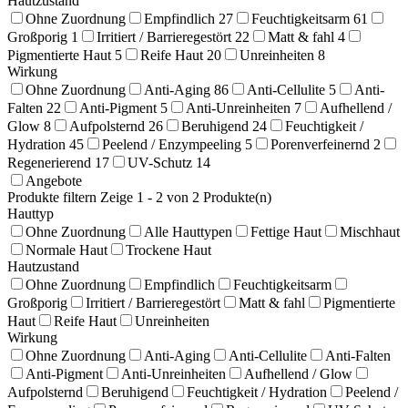
Hautzustand
Ohne Zuordnung
Empfindlich
27
Feuchtigkeitsarm
61
Großporig
1
Irritiert / Barrieregestört
22
Matt & fahl
4
Pigmentierte Haut
5
Reife Haut
20
Unreinheiten
8
Wirkung
Ohne Zuordnung
Anti-Aging
86
Anti-Cellulite
5
Anti-
Falten
22
Anti-Pigment
5
Anti-Unreinheiten
7
Aufhellend /
Glow
8
Aufpolsternd
26
Beruhigend
24
Feuchtigkeit /
Hydration
45
Peelend / Enzympeeling
5
Porenverfeinernd
2
Regenerierend
17
UV-Schutz
14
Angebote
Produkte filtern
Zeige 1 - 2 von 2 Produkte(n)
Hauttyp
Ohne Zuordnung
Alle Hauttypen
Fettige Haut
Mischhaut
Normale Haut
Trockene Haut
Hautzustand
Ohne Zuordnung
Empfindlich
Feuchtigkeitsarm
Großporig
Irritiert / Barrieregestört
Matt & fahl
Pigmentierte
Haut
Reife Haut
Unreinheiten
Wirkung
Ohne Zuordnung
Anti-Aging
Anti-Cellulite
Anti-Falten
Anti-Pigment
Anti-Unreinheiten
Aufhellend / Glow
Aufpolsternd
Beruhigend
Feuchtigkeit / Hydration
Peelend /