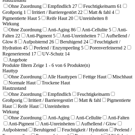
Hautzustand
Ohne Zuordnung
Empfindlich
27
Feuchtigkeitsarm
61
Großporig
1
Irritiert / Barrieregestört
22
Matt & fahl
4
Pigmentierte Haut
5
Reife Haut
20
Unreinheiten
8
Wirkung
Ohne Zuordnung
Anti-Aging
86
Anti-Cellulite
5
Anti-
Falten
22
Anti-Pigment
5
Anti-Unreinheiten
7
Aufhellend /
Glow
8
Aufpolsternd
26
Beruhigend
24
Feuchtigkeit /
Hydration
45
Peelend / Enzympeeling
5
Porenverfeinernd
2
Regenerierend
17
UV-Schutz
14
Angebote
Produkte filtern
Zeige 1 - 6 von 6 Produkte(n)
Hauttyp
Ohne Zuordnung
Alle Hauttypen
Fettige Haut
Mischhaut
Normale Haut
Trockene Haut
Hautzustand
Ohne Zuordnung
Empfindlich
Feuchtigkeitsarm
Großporig
Irritiert / Barrieregestört
Matt & fahl
Pigmentierte
Haut
Reife Haut
Unreinheiten
Wirkung
Ohne Zuordnung
Anti-Aging
Anti-Cellulite
Anti-Falten
Anti-Pigment
Anti-Unreinheiten
Aufhellend / Glow
Aufpolsternd
Beruhigend
Feuchtigkeit / Hydration
Peelend /