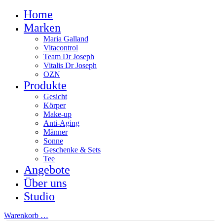
Home
Marken
Maria Galland
Vitacontrol
Team Dr Joseph
Vitalis Dr Joseph
OZN
Produkte
Gesicht
Körper
Make-up
Anti-Aging
Männer
Sonne
Geschenke & Sets
Tee
Angebote
Über uns
Studio
Warenkorb
…