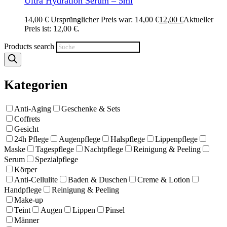
Ultra Hydration Serum – 5ml
14,00
€
Ursprünglicher Preis war: 14,00 €
12,00
€
Aktueller
Preis ist: 12,00 €.
Products search
Kategorien
Anti-Aging
Geschenke & Sets
Coffrets
Gesicht
24h Pflege
Augenpflege
Halspflege
Lippenpflege
Maske
Tagespflege
Nachtpflege
Reinigung & Peeling
Serum
Spezialpflege
Körper
Anti-Cellulite
Baden & Duschen
Creme & Lotion
Handpflege
Reinigung & Peeling
Make-up
Teint
Augen
Lippen
Pinsel
Männer