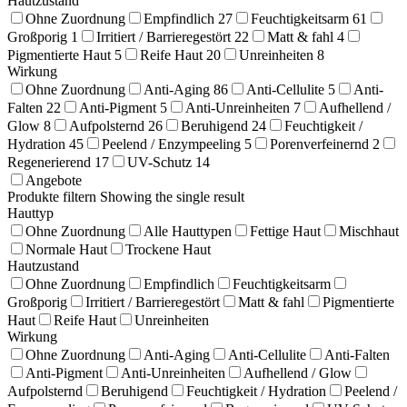
Hautzustand
Ohne Zuordnung
Empfindlich
27
Feuchtigkeitsarm
61
Großporig
1
Irritiert / Barrieregestört
22
Matt & fahl
4
Pigmentierte Haut
5
Reife Haut
20
Unreinheiten
8
Wirkung
Ohne Zuordnung
Anti-Aging
86
Anti-Cellulite
5
Anti-
Falten
22
Anti-Pigment
5
Anti-Unreinheiten
7
Aufhellend /
Glow
8
Aufpolsternd
26
Beruhigend
24
Feuchtigkeit /
Hydration
45
Peelend / Enzympeeling
5
Porenverfeinernd
2
Regenerierend
17
UV-Schutz
14
Angebote
Produkte filtern
Showing the single result
Hauttyp
Ohne Zuordnung
Alle Hauttypen
Fettige Haut
Mischhaut
Normale Haut
Trockene Haut
Hautzustand
Ohne Zuordnung
Empfindlich
Feuchtigkeitsarm
Großporig
Irritiert / Barrieregestört
Matt & fahl
Pigmentierte
Haut
Reife Haut
Unreinheiten
Wirkung
Ohne Zuordnung
Anti-Aging
Anti-Cellulite
Anti-Falten
Anti-Pigment
Anti-Unreinheiten
Aufhellend / Glow
Aufpolsternd
Beruhigend
Feuchtigkeit / Hydration
Peelend /