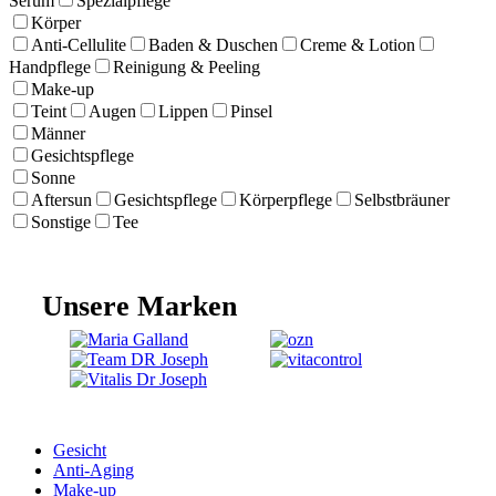
Serum
Spezialpflege
Körper
Anti-Cellulite
Baden & Duschen
Creme & Lotion
Handpflege
Reinigung & Peeling
Make-up
Teint
Augen
Lippen
Pinsel
Männer
Gesichtspflege
Sonne
Aftersun
Gesichtspflege
Körperpflege
Selbstbräuner
Sonstige
Tee
Unsere Marken
Gesicht
Anti-Aging
Make-up