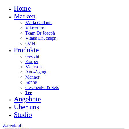
Home
Marken
Maria Galland
Vitacontrol
Team Dr Joseph
Vitalis Dr Joseph
OZN
Produkte
Gesicht
Körper
Make-up
Anti-Aging
Männer
Sonne
Geschenke & Sets
Tee
Angebote
Über uns
Studio
Warenkorb
…