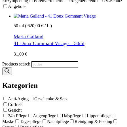
Enzympeeling
Porenverfeinernd
Regenerierend
UV-Schutz
Angebote
50 ml ( 620,00 € / L )
Maria Galland
41 Doux Gommant Visage – 50ml
31,00
€
Products search
Kategorien
Anti-Aging
Geschenke & Sets
Coffrets
Gesicht
24h Pflege
Augenpflege
Halspflege
Lippenpflege
Maske
Tagespflege
Nachtpflege
Reinigung & Peeling