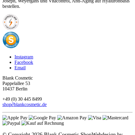
Joseph, Weyergans und Vitacontrol, Anti-Aging auf Hyaluronbasis
bestellen.
Instagram
Facebook
Email
Blank Cosmetic
Pappelallee 53
10437 Berlin
+49 (0) 30 445 8499
shop
∂
blankcosmetic.de
© Copyright 2026 Blank Cosmetic Shop
Webdesign by