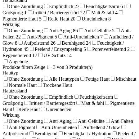
Hautzustand
Ohne Zuordnung
Empfindlich
27
Feuchtigkeitsarm
61
Großporig
1
Irritiert / Barrieregestört
22
Matt & fahl
4
Pigmentierte Haut
5
Reife Haut
20
Unreinheiten
8
Wirkung
Ohne Zuordnung
Anti-Aging
86
Anti-Cellulite
5
Anti-
Falten
22
Anti-Pigment
5
Anti-Unreinheiten
7
Aufhellend /
Glow
8
Aufpolsternd
26
Beruhigend
24
Feuchtigkeit /
Hydration
45
Peelend / Enzympeeling
5
Porenverfeinernd
2
Regenerierend
17
UV-Schutz
14
Angebote
Produkte filtern
Zeige 1 - 3 von 3 Produkte(n)
Hauttyp
Ohne Zuordnung
Alle Hauttypen
Fettige Haut
Mischhaut
Normale Haut
Trockene Haut
Hautzustand
Ohne Zuordnung
Empfindlich
Feuchtigkeitsarm
Großporig
Irritiert / Barrieregestört
Matt & fahl
Pigmentierte
Haut
Reife Haut
Unreinheiten
Wirkung
Ohne Zuordnung
Anti-Aging
Anti-Cellulite
Anti-Falten
Anti-Pigment
Anti-Unreinheiten
Aufhellend / Glow
Aufpolsternd
Beruhigend
Feuchtigkeit / Hydration
Peelend /