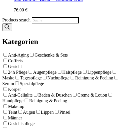
76,00
€
Products search
Kategorien
Anti-Aging
Geschenke & Sets
Coffrets
Gesicht
24h Pflege
Augenpflege
Halspflege
Lippenpflege
Maske
Tagespflege
Nachtpflege
Reinigung & Peeling
Serum
Spezialpflege
Körper
Anti-Cellulite
Baden & Duschen
Creme & Lotion
Handpflege
Reinigung & Peeling
Make-up
Teint
Augen
Lippen
Pinsel
Männer
Gesichtspflege