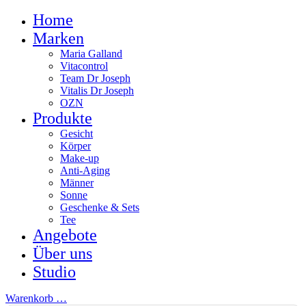
Home
Marken
Maria Galland
Vitacontrol
Team Dr Joseph
Vitalis Dr Joseph
OZN
Produkte
Gesicht
Körper
Make-up
Anti-Aging
Männer
Sonne
Geschenke & Sets
Tee
Angebote
Über uns
Studio
Warenkorb
…