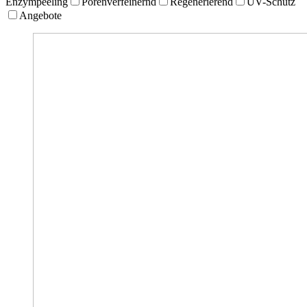
Enzympeeling
Porenverfeinernd
Regenerierend
UV-Schutz
Angebote