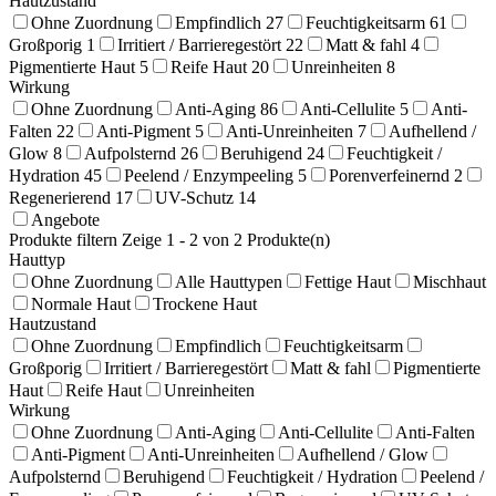
Hautzustand
Ohne Zuordnung
Empfindlich
27
Feuchtigkeitsarm
61
Großporig
1
Irritiert / Barrieregestört
22
Matt & fahl
4
Pigmentierte Haut
5
Reife Haut
20
Unreinheiten
8
Wirkung
Ohne Zuordnung
Anti-Aging
86
Anti-Cellulite
5
Anti-
Falten
22
Anti-Pigment
5
Anti-Unreinheiten
7
Aufhellend /
Glow
8
Aufpolsternd
26
Beruhigend
24
Feuchtigkeit /
Hydration
45
Peelend / Enzympeeling
5
Porenverfeinernd
2
Regenerierend
17
UV-Schutz
14
Angebote
Produkte filtern
Zeige 1 - 2 von 2 Produkte(n)
Hauttyp
Ohne Zuordnung
Alle Hauttypen
Fettige Haut
Mischhaut
Normale Haut
Trockene Haut
Hautzustand
Ohne Zuordnung
Empfindlich
Feuchtigkeitsarm
Großporig
Irritiert / Barrieregestört
Matt & fahl
Pigmentierte
Haut
Reife Haut
Unreinheiten
Wirkung
Ohne Zuordnung
Anti-Aging
Anti-Cellulite
Anti-Falten
Anti-Pigment
Anti-Unreinheiten
Aufhellend / Glow
Aufpolsternd
Beruhigend
Feuchtigkeit / Hydration
Peelend /