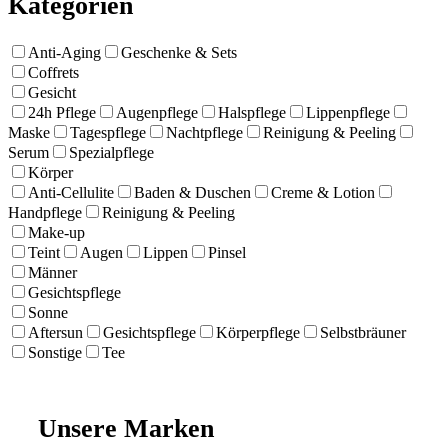
Kategorien
Anti-Aging
Geschenke & Sets
Coffrets
Gesicht
24h Pflege
Augenpflege
Halspflege
Lippenpflege
Maske
Tagespflege
Nachtpflege
Reinigung & Peeling
Serum
Spezialpflege
Körper
Anti-Cellulite
Baden & Duschen
Creme & Lotion
Handpflege
Reinigung & Peeling
Make-up
Teint
Augen
Lippen
Pinsel
Männer
Gesichtspflege
Sonne
Aftersun
Gesichtspflege
Körperpflege
Selbstbräuner
Sonstige
Tee
Unsere Marken