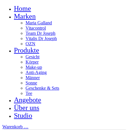
Home
Marken
Maria Galland
Vitacontrol
Team Dr Joseph
Vitalis Dr Joseph
OZN
Produkte
Gesicht
Körper
Make-up
Anti-Aging
Männer
Sonne
Geschenke & Sets
Tee
Angebote
Über uns
Studio
Warenkorb
…