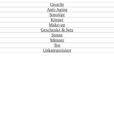
Gesicht
Anti-Aging
Sonstige
Körper
Make-up
Geschenke & Sets
Sonne
Männer
Tee
Unkategorisiert